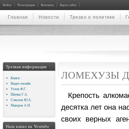
Войти
Регистрация
Контакты
Карта сайта
Главная
Новости
Трезво о политике
Г
Трезвая информация
ЛОМЕХУЗЫ 
Книги
Видео онлайн
Углов Ф.Г.
Крепость алкома
Шичко Г.А.
Соколов Ю.А.
десятка лет она на
Маюров А.Н.
своих верных аген
Наш канал на Youtube