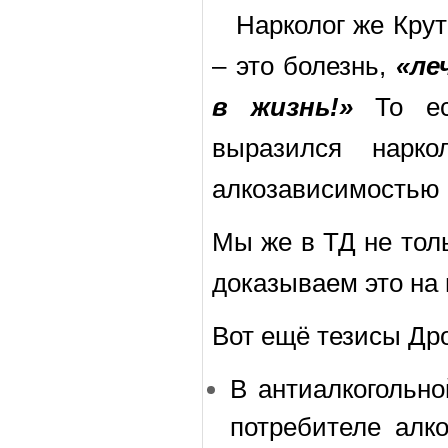
Нарколог же Крут
– это болезнь,
«ле
в жизнь!»
То ест
выразился нарко
алкозависимостью 
Мы же в ТД не толь
доказываем это на 
Вот ещё тезисы Др
В антиалкогольно
потребителе алко