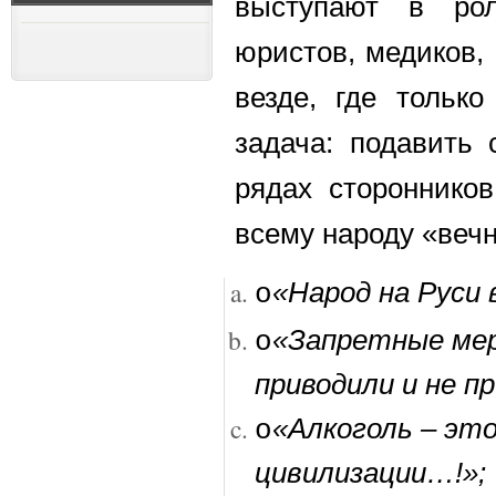
выступают в рол
юристов, медиков,
везде, где тольк
задача: подавить 
рядах сторонников
всему народу «веч
«Народ на Руси 
o
«Запретные мер
o
приводили и не п
«Алкоголь – эт
o
цивилизации…!»;