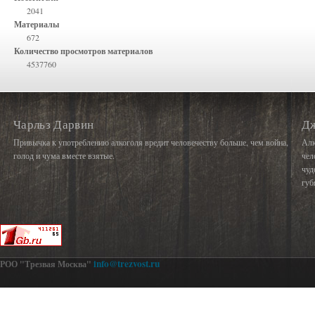
2041
Материалы
672
Количество просмотров материалов
4537760
Чарльз Дарвин
Д
Привычка к употреблению алкоголя вредит человечеству больше, чем война,
Алк
голод и чума вместе взятые.
чел
чуд
губ
info@trezvost.ru
РОО "Трезвая Москва"